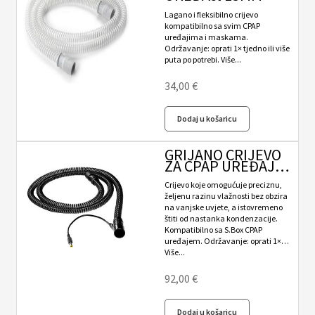
Povrat i reklamacije
Lagano i fleksibilno crijevo
kompatibilno sa svim CPAP
uređajima i maskama.
Pravila privatnosti
Održavanje: oprati 1× tjedno ili više
puta po potrebi. Više...
Trgovina
34,00
€
Uvjeti i način dostave
Dodaj u košaricu
GRIJANO CRIJEVO
ZA CPAP UREĐAJ
(S.BOX)
Crijevo koje omogućuje preciznu,
željenu razinu vlažnosti bez obzira
na vanjske uvjete, a istovremeno
štiti od nastanka kondenzacije.
Kompatibilno sa S.Box CPAP
uređajem. Održavanje: oprati 1×…
Više...
92,00
€
Dodaj u košaricu