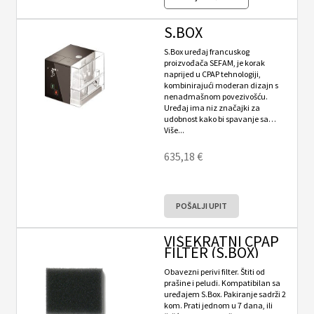
S.BOX
S.Box uređaj francuskog
proizvođača SEFAM, je korak
naprijed u CPAP tehnologiji,
kombinirajući moderan dizajn s
nenadmašnom povezivošću.
Uređaj ima niz značajki za
udobnost kako bi spavanje sa…
Više...
635,18
€
POŠALJI UPIT
VIŠEKRATNI CPAP
FILTER (S.BOX)
Obavezni perivi filter. Štiti od
prašine i peludi. Kompatibilan sa
uređajem S.Box. Pakiranje sadrži 2
kom. Prati jednom u 7 dana, ili