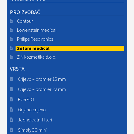
PROIZVOĐAČ
Contour
Löwenstein medical
Philips Respironics
Sefam medical
ZIN kozmetika d.o.o.
VRSTA
Crijevo – promjer 15 mm
Crijevo – promjer 22 mm
EverFLO
Grijano crijevo
Jednokratni filteri
SimplyGO mini