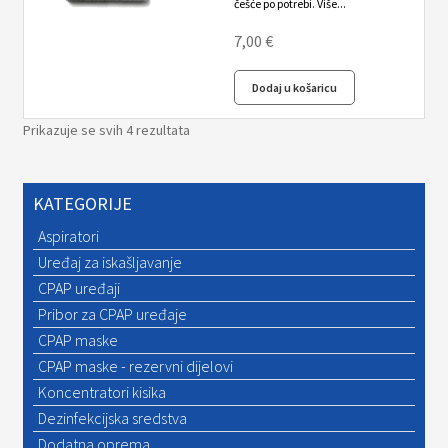
češće po potrebi. Više...
7,00
€
Dodaj u košaricu
Prikazuje se svih 4 rezultata
KATEGORIJE
Aspiratori
Uređaj za iskašljavanje
CPAP uređaji
Pribor za CPAP uređaje
CPAP maske
CPAP maske - rezervni dijelovi
Koncentratori kisika
Dezinfekcijska sredstva
Dodatna oprema