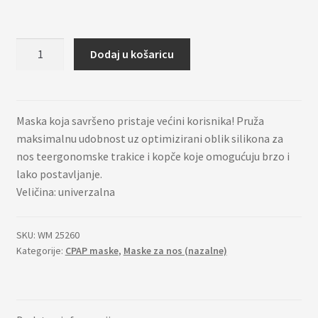
Joyce
Dodaj u košaricu
ONE
količina
Maska koja savršeno pristaje većini korisnika! Pruža
maksimalnu udobnost uz optimizirani oblik silikona za
nos teergonomske trakice i kopče koje omogućuju brzo i
lako postavljanje.
Veličina: univerzalna
SKU:
WM 25260
Kategorije:
CPAP maske
,
Maske za nos (nazalne)