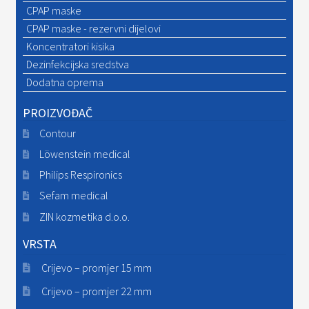
na
CPAP maske
stranici
CPAP maske - rezervni dijelovi
proizvoda
Koncentratori kisika
Dezinfekcijska sredstva
Dodatna oprema
PROIZVOĐAČ
Contour
Löwenstein medical
Philips Respironics
Sefam medical
ZIN kozmetika d.o.o.
VRSTA
Crijevo – promjer 15 mm
Crijevo – promjer 22 mm