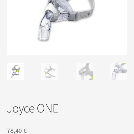
Povrat i reklamacije
Pravila privatnosti
Trgovina
Uvjeti i način dostave
Joyce ONE
78,40
€