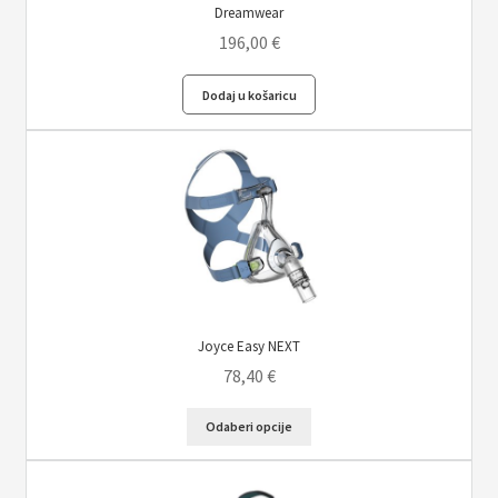
Dreamwear
196,00
€
Dodaj u košaricu
Joyce Easy NEXT
78,40
€
Ovaj
Odaberi opcije
proizvod
ima