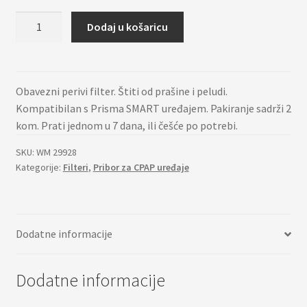
Crni
Dodaj u košaricu
CPAP
filter
(prisma
SMART)
Obavezni perivi filter. Štiti od prašine i peludi.
-
Kompatibilan s Prisma SMART uređajem. Pakiranje sadrži 2
2
kom. Prati jednom u 7 dana, ili češće po potrebi.
komada
SKU:
WM 29928
količina
Kategorije:
Filteri
,
Pribor za CPAP uređaje
Dodatne informacije
Dodatne informacije