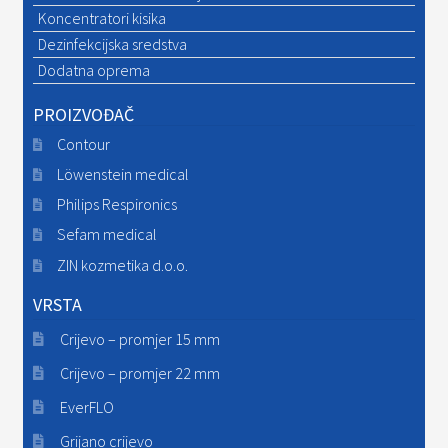
Koncentratori kisika
Dezinfekcijska sredstva
Dodatna oprema
PROIZVOĐAČ
Contour
Löwenstein medical
Philips Respironics
Sefam medical
ZIN kozmetika d.o.o.
VRSTA
Crijevo – promjer 15 mm
Crijevo – promjer 22 mm
EverFLO
Grijano crijevo