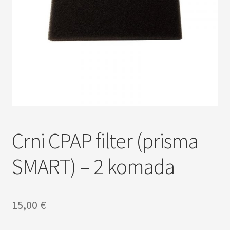
Povrat i reklamacije
Pravila privatnosti
Trgovina
Uvjeti i način dostave
Crni CPAP filter (prisma
SMART) – 2 komada
15,00
€