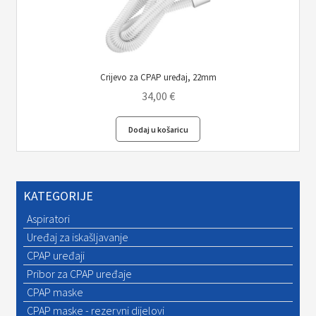
Crijevo za CPAP uređaj, 22mm
34,00
€
Dodaj u košaricu
KATEGORIJE
Aspiratori
Uređaj za iskašljavanje
CPAP uređaji
Pribor za CPAP uređaje
CPAP maske
CPAP maske - rezervni dijelovi