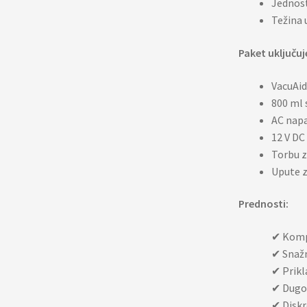
Jednost
Težina 
Paket uključuj
VacuAid
800 ml 
AC napa
12 V DC
Torbu z
Upute z
Prednosti:
✔
Kompa
✔
Snažn
✔
Prikl
✔
Dugot
✔
Diskr