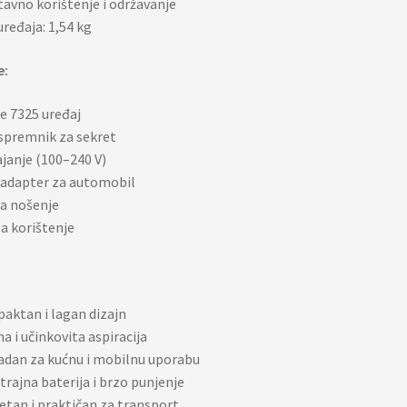
avno korištenje i održavanje
uređaja: 1,54 kg
e:
e 7325 uređaj
spremnik za sekret
janje (100–240 V)
 adapter za automobil
a nošenje
a korištenje
ktan i lagan dizajn
a i učinkovita aspiracija
adan za kućnu i mobilnu uporabu
rajna baterija i brzo punjenje
etan i praktičan za transport