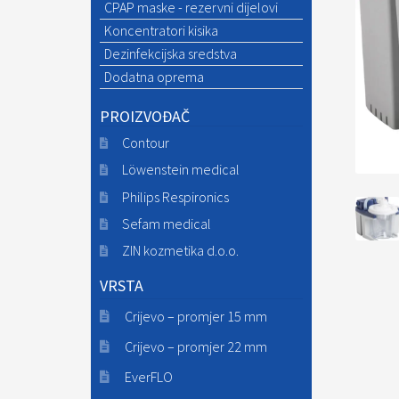
CPAP maske - rezervni dijelovi
Koncentratori kisika
Dezinfekcijska sredstva
Dodatna oprema
PROIZVOĐAČ
Contour
Löwenstein medical
Philips Respironics
Sefam medical
ZIN kozmetika d.o.o.
VRSTA
Crijevo – promjer 15 mm
Crijevo – promjer 22 mm
EverFLO