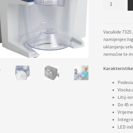
Aspirator
VacuAide
7325
količina
VacuAide 7325 
namijenjen hig
uklanjanju sekr
nemoćne te mo
Karakteristike
Podesi
Visoka 
Litij-io
Do 45 m
Vrijeme
Integrir
LED ind