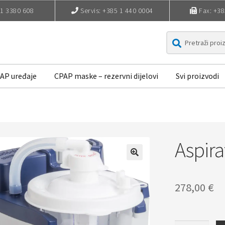
 1 3380 608
Servis: +385 1 440 0004
Fax: +38
Pretraži
Pretraži:
PAP uređaje
CPAP maske – rezervni dijelovi
Svi proizvodi
ačini plaćanja
Povrat i reklamacije
Pravila privatnosti
Trgovina
Aspira
278,00
€