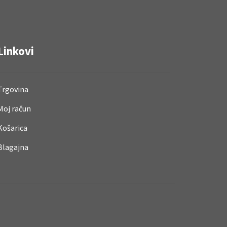
Linkovi
Trgovina
Moj račun
Košarica
Blagajna