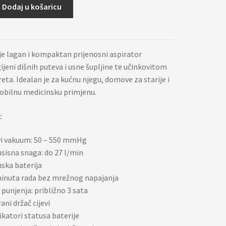
Dodaj u košaricu
je lagan i kompaktan prijenosni aspirator
ijeni dišnih puteva i usne šupljine te učinkovitom
eta. Idealan je za kućnu njegu, domove za starije i
bilnu medicinsku primjenu.
:
vi vakuum: 50 – 550 mmHg
usisna snaga: do 27 l/min
nska baterija
inuta rada bez mrežnog napajanja
 punjenja: približno 3 sata
ani držač cijevi
ikatori statusa baterije