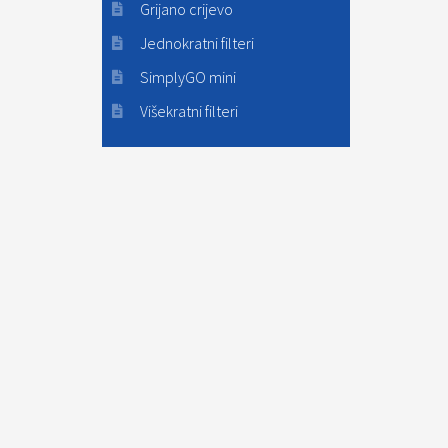
Grijano crijevo
Jednokratni filteri
SimplyGO mini
Višekratni filteri