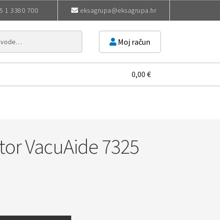
5 1 3380 700
eksagrupa@eksagrupa.hr
Moj račun
0,00
€
tor VacuAide 7325